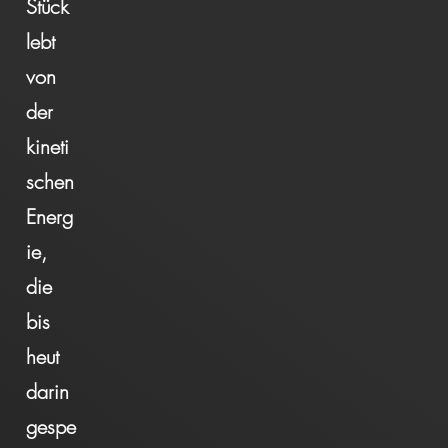
Stück
lebt
von
der
kineti
schen
Energ
ie,
die
bis
heut
darin
gespe