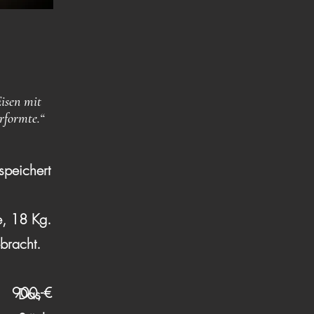
isen mit
rformte.“
speichert
e, 18 Kg.
bracht.
900,-€
Das