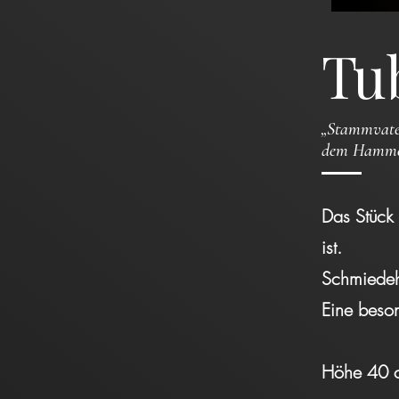
Tu
„Stammvater
dem Hammer 
Das Stück 
ist.
Schmiedeh
Eine beson
Höhe 4