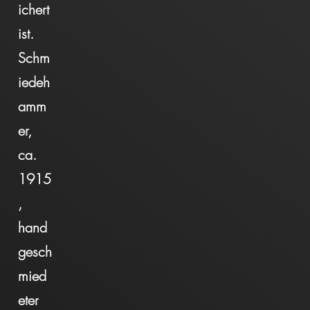
ichert
ist.
Schm
iedeh
amm
er,
ca.
1915
,
hand
gesch
mied
eter