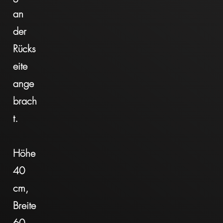
an
der
Rücks
eite
ange
brach
t.
Höhe
40
cm,
Breite
60