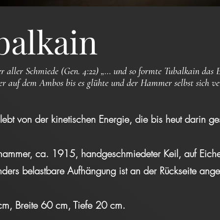
balkain
 aller Schmiede (Gen. 4:22) „… und so formte Tubalkain das E
auf dem Ambos bis es glühte und der Hammer selbst sich ve
lebt von der kinetischen Energie, die bis heut darin ge
ammer, ca. 1915, handgeschmiedeter Keil, auf Eich
ders belastbare Aufhängung ist an der Rückseite ange
0 cm, Breite 60 cm, Tiefe 20 cm. 