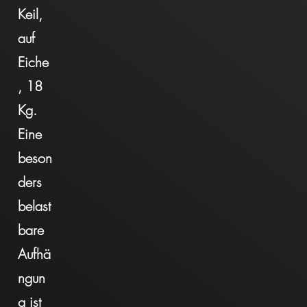
Keil,
auf
Eiche
, 18
Kg.
Eine
beson
ders
belast
bare
Aufhä
ngun
g ist