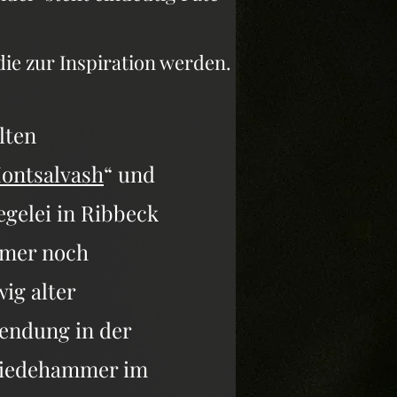
 die zur Inspiration werden.
lten
ontsalvash
“ und
egelei in Ribbeck
immer noch
wig alter
wendung in der
miedehammer im